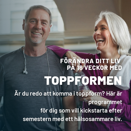
FÖRÄNDRA DITT LIV
PÅ 16 VECKOR MED
TOPPFORMEN
Är du redo att komma i toppform? Här är
programmet
för dig som vill kickstarta efter
semestern med ett hälsosammare liv.