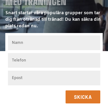
MED TRÄNINGEN
Snart startar våra populära
grupper som tar
dig från otränad till tränad
! Du kan säkra din
plats redan nu.
SKICKA