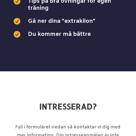
Tips på bra övningar för egen

träning
Gå ner dina “extrakilon”

Du kommer må bättre

INTRESSERAD?
Fyll i formuläret nedan så kontaktar vi dig med
mer information. Din intresseanmälan är inte