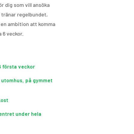
ör dig som vill ansöka
n tränar regelbundet,
ar en ambition att komma
 6 veckor.
6 första veckor
e utomhus, på gymmet
kost
ntret under hela