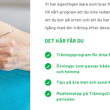
Vi har egentligen bara som krav f
till vårt program att du inte reda
att du bor på orten och att du h
igång med din träning efter dessa
DET HÄR FÅR DU

Träningsprogram för dina 

Övningar som passar båd
och hemma

Tips på bra mat och sund 

Medlemskap på TräningsCe
perioden