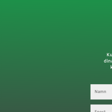
Ku
din