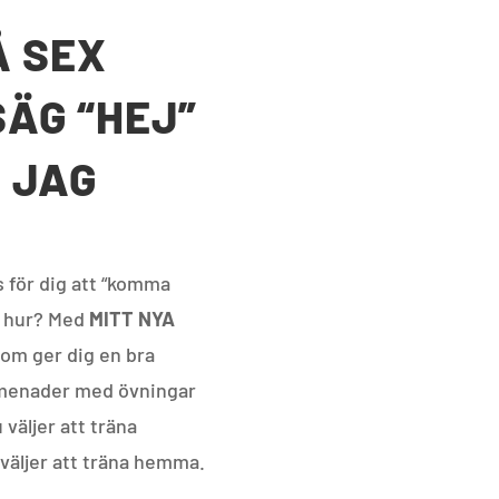
Å SEX
SÄG “HEJ”
A JAG
s för dig att “komma
et hur? Med
MITT NYA
om ger dig en bra
mmenader med övningar
väljer att träna
väljer att träna hemma.