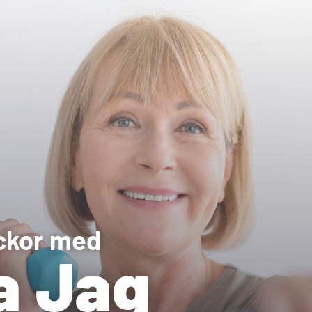
ckor med
a Jag