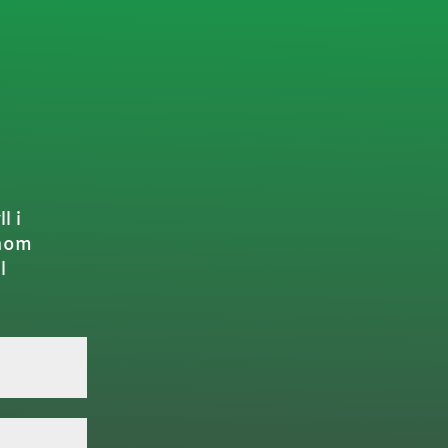
l i
inom
l