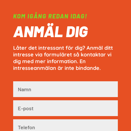
KOM IGÅNG REDAN IDAG!
ANMÄL DIG
Låter det intressant för dig? Anmäl ditt
intresse via formuläret så kontaktar vi
dig med mer information. En
intresseanmälan är inte bindande.