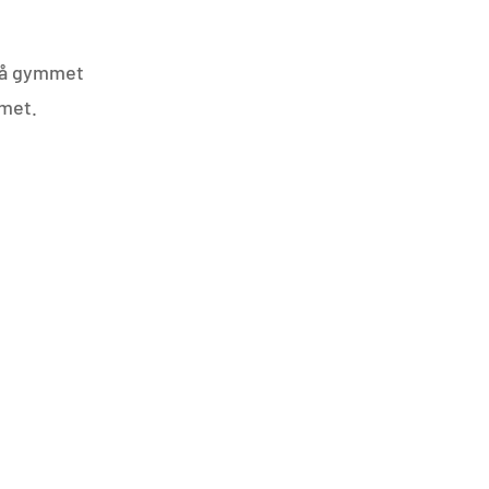
 på gymmet
mmet.