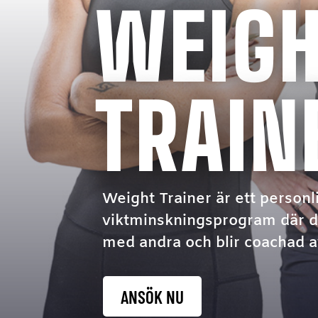
WEIG
TRAIN
Weight Trainer är ett personl
viktminskningsprogram där d
med andra och blir coachad a
ANSÖK NU