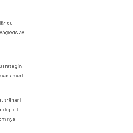
där du
 vägleds av
 strategin
ammans med
 tränar i
 dig att
nom nya