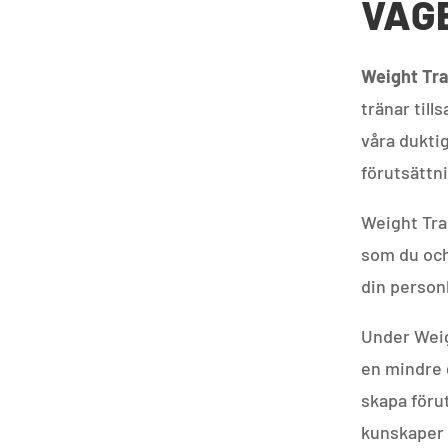
VÄG
Weight Tra
tränar til
våra duktig
förutsättni
Weight Tra
som du och
din person
Under Weig
en mindre 
skapa förut
kunskaper 