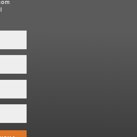
inom
l