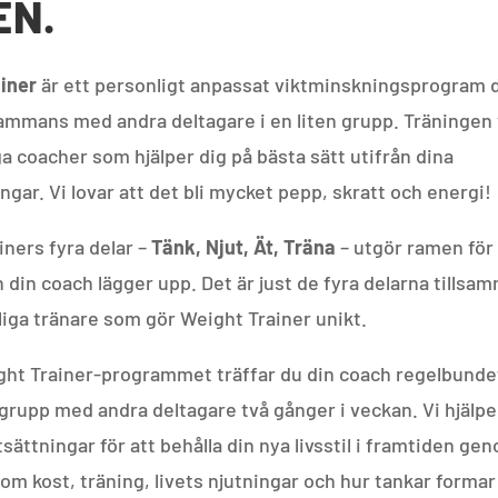
EN.
iner
är ett personligt anpassat viktminskningsprogram 
lsammans med andra deltagare i en liten grupp. Träningen
a coacher som hjälper dig på bästa sätt utifrån dina
ngar. Vi lovar att det bli mycket pepp, skratt och energi!
iners fyra delar –
Tänk, Njut, Ät, Träna
– utgör ramen för
 din coach lägger upp. Det är just de fyra delarna tills
liga tränare som gör Weight Trainer unikt.
ht Trainer-programmet träffar du din coach regelbundet,
grupp med andra deltagare två gånger i veckan. Vi hjälper
sättningar för att behålla din nya livsstil i framtiden ge
om kost, träning, livets njutningar och hur tankar formar