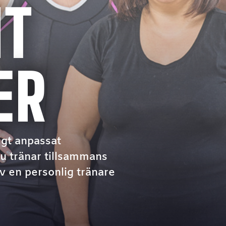
HT
ER
igt anpassat
u tränar tillsammans
v en personlig tränare