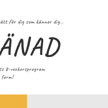
sätt för dig som känner dig…
RÄNAD
ts 8-veckorsprogram
 form!