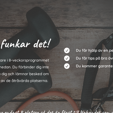
funkar det!

Du får hjälp av en pe

Du får tips på bra ö
agare i 8-veckorsprogrammet

Du kommer garante
 nedan. Du förbinder dig inte
ta dig och lämnar besked om
n av de åtråvärda platserna.
r endast 8 platser så det är först till löpbandet som g