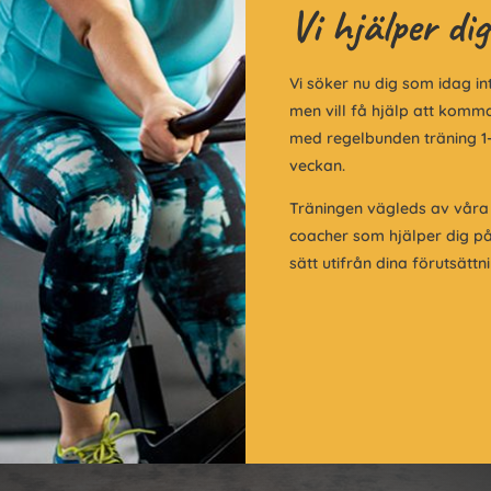
Vi hjälper dig
Vi söker nu dig som idag in
men vill få hjälp att komm
med regelbunden träning 1-
veckan.
Träningen vägleds av våra
coacher som hjälper dig p
sätt utifrån dina förutsättn