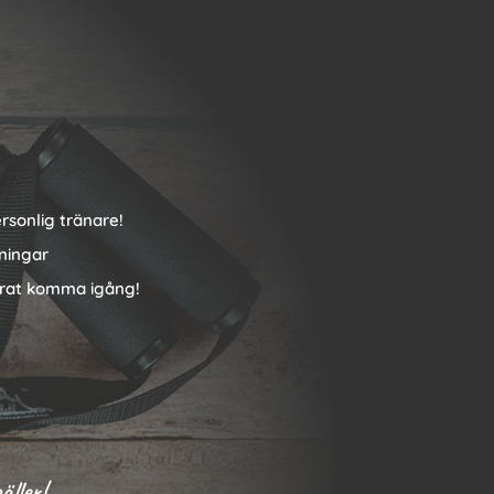
rsonlig tränare!
vningar
rat komma igång!
äller!