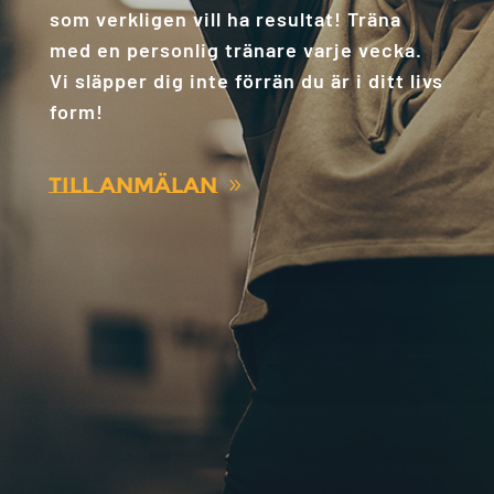
som verkligen vill ha resultat! Träna
med en personlig tränare varje vecka.
Vi släpper dig inte förrän du är i ditt livs
form!
Till anmälan