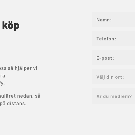
r köp
ss så hjälper vi
åra
fy.
rmuläret nedan, så
 på distans.