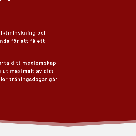
viktminskning och
da för att få ett
arta ditt medlemskap
u ut maximalt av ditt
ller träningsdagar går