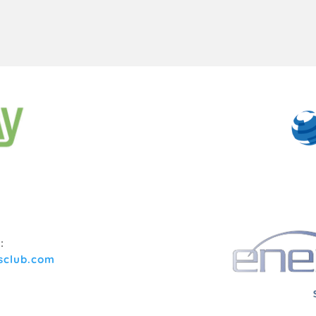
:
sclub.com