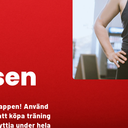
sen
klappen! Använd
att köpa träning
yttja under hela