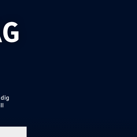
AG
 dig
ll