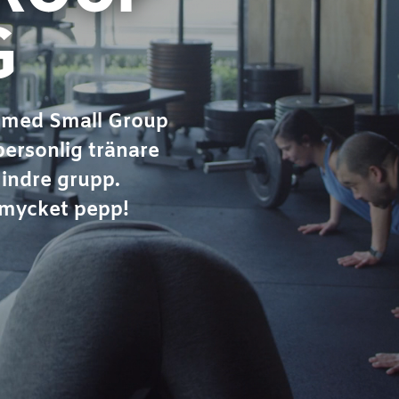
G
vå med
Small Group
ersonlig tränare
indre grupp.
 mycket pepp!