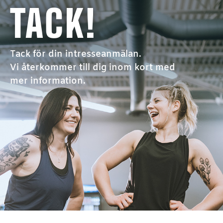
TACK!
Tack för din intresseanmälan.
Vi återkommer till dig inom kort med
mer information.