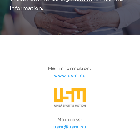
information.
Mer information:
www.usm.nu
Maila oss:
usm@usm.nu