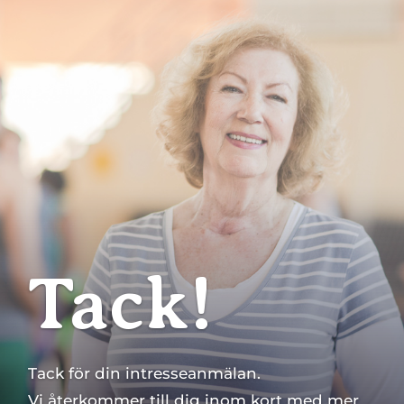
Tack!
Tack för din intresseanmälan.
Vi återkommer till dig inom kort med mer