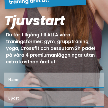
träning året ut!
Tjuvstart
Du får tillgång till ALLA våra
träningsformer: gym, gruppträning,
yoga, Crossfit och dessutom 2h padel
på våra 4 premiumanläggningar utan
extra kostnad året ut