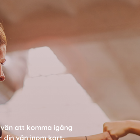
en vän att komma igång
r din vän inom kort.