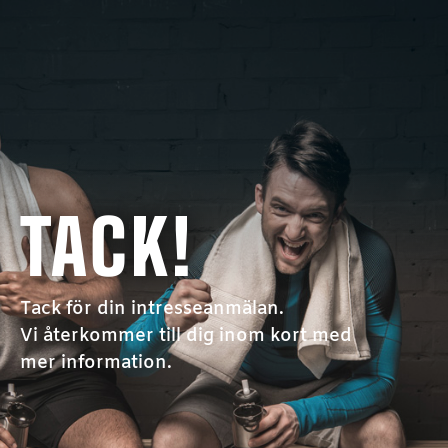
TACK!
Tack för din intresseanmälan.
Vi återkommer till dig inom kort med
mer information.