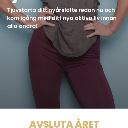
Tjuvstarta ditt nyårslöfte redan nu och
kom igång med ditt nya aktiva liv innan
alla andra!
AVSLUTA ÅRET