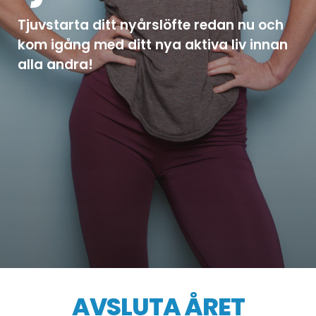
Tjuvstarta ditt nyårslöfte redan nu och
kom igång med ditt nya aktiva liv innan
alla andra!
AVSLUTA ÅRET